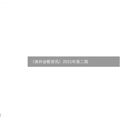
介
《体外诊断资讯》2021年第二期
《
方