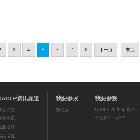
工程专业。她在马萨 ...
2
3
4
5
6
7
8
下一页
末页
CACLP资讯频道
我要参展
我要参观
展会动态
如何参展
CACLP 2026 展商名录
业界资讯
官方微信小程序
企业推荐
政策法规