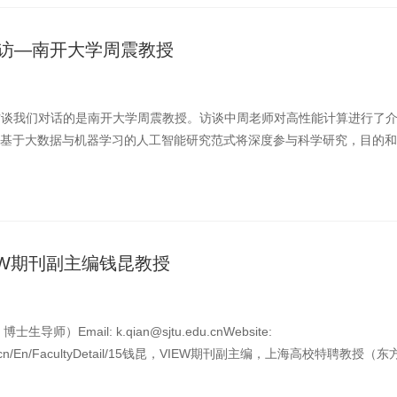
专访—南开大学周震教授
物访谈我们对话的是南开大学周震教授。访谈中周老师对高性能计算进行了
基于大数据与机器学习的人工智能研究范式将深度参与科学研究，目的和
快新能源材料的研 ...
EW期刊副主编钱昆教授
师）Email: k.qian@sjtu.edu.cnWebsite:
u.edu.cn/En/FacultyDetail/15钱昆，VIEW期刊副主编，上海高校特聘教授（东
江学者奖励计划，中国实验医学 ...