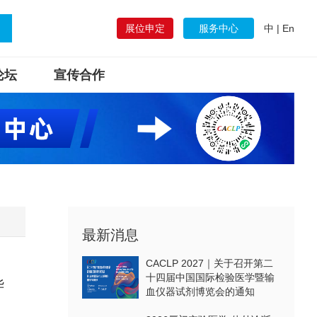
展位申定
服务中心
中
|
En
论坛
宣传合作
最新消息
CACLP 2027｜关于召开第二
十四届中国国际检验医学暨输
华
血仪器试剂博览会的通知