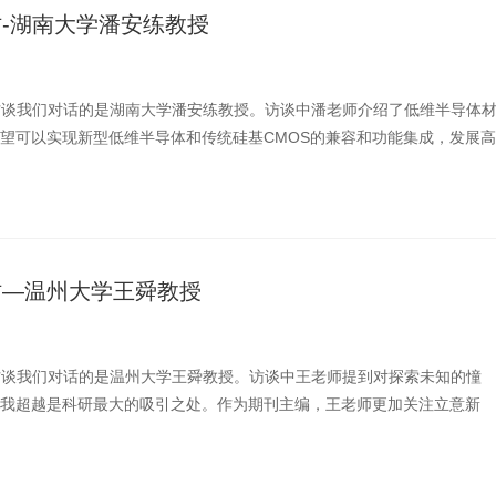
专访-湖南大学潘安练教授
物访谈我们对话的是湖南大学潘安练教授。访谈中潘老师介绍了低维半导体
望可以实现新型低维半导体和传统硅基CMOS的兼容和功能集成，发展高
芯片技术，用以解决 ...
专访—温州大学王舜教授
物访谈我们对话的是温州大学王舜教授。访谈中王老师提到对探索未知的憧
我超越是科研最大的吸引之处。作为期刊主编，王老师更加关注立意新
入和解决实际应用问题 ...