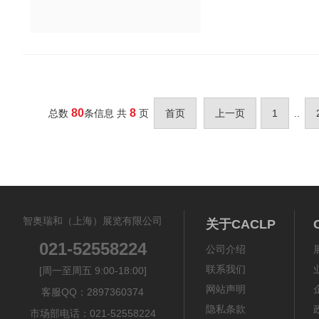
伊伦斯勒理工学院机械
80
8
总数
条信息 共
页
首页
上一页
1
..
智奥瑞和（上海）展览有限公司
关于CACLP
021-52558224
公司介绍
联系我们
[周一至周五 9:00-18:00]
网站声明
客服QQ：2897360374
隐私条款
市场部电话：021-52558224