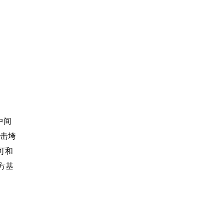
中间
击垮
可和
方基