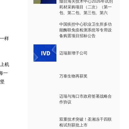
烟台海关技术中心2026年试剂
耗材采购项目（二次）（第一
包、第二包、第三包、第六
包、第七包、第八包）公开招
标公告
中国疾控中心职业卫生所多功
能酶联免疫检测系统等专用设
备购置项目招标公告
子一样
迈瑞新增子公司
上机
每一
万泰生物再获奖
坚
迈瑞与海口市政府签署战略合
作协议
双重技术突破！圣湘冻干四联
检试剂获批上市