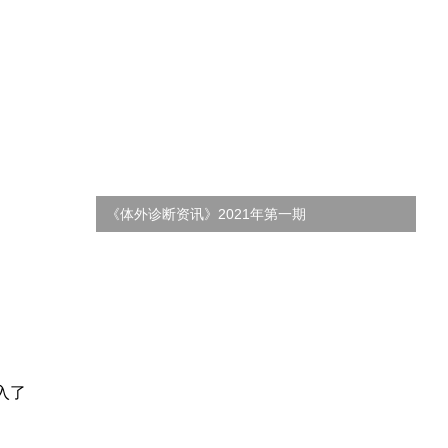
《体外诊断资讯》2021年第一期
《
入了