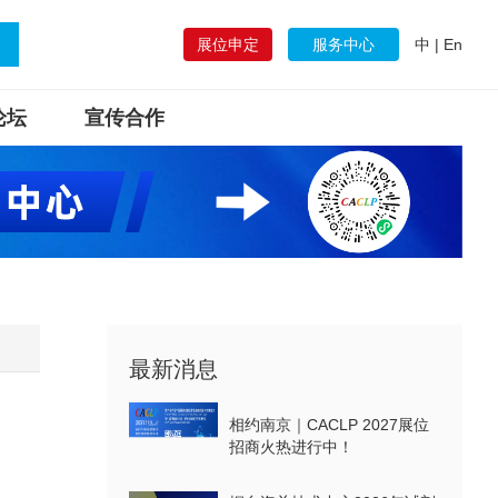
展位申定
服务中心
中
|
En
论坛
宣传合作
最新消息
相约南京｜CACLP 2027展位
招商火热进行中！