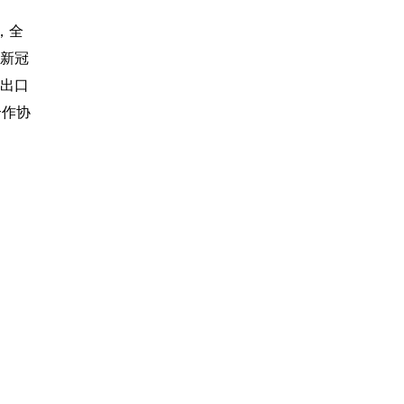
，全
新冠
出口
合作协