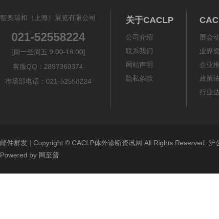
智奥瑞和（上海）展览有限公司
关于CACLP
CA
021-52558224
公司介绍
展会
联系我们
业界
[周一至周五 9:00-18:00]
网站声明
企业
客服QQ：2897360374
隐私条款
政策
市场部电话：021-52558224
行业
邮件群发
| Copyright ©
CACLP体外诊断资讯网
All Rights Reserved.
沪公
Powered by
网至普