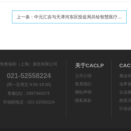
上一条：
中元汇吉与天津河东区投促局共绘智慧医疗新蓝图
智奥瑞和（上海）展览有限公司
关于CACLP
CA
021-52558224
公司介绍
展会
联系我们
业界
[周一至周五 9:00-18:00]
网站声明
企业
客服QQ：2897360374
隐私条款
政策
市场部电话：021-52558224
行业