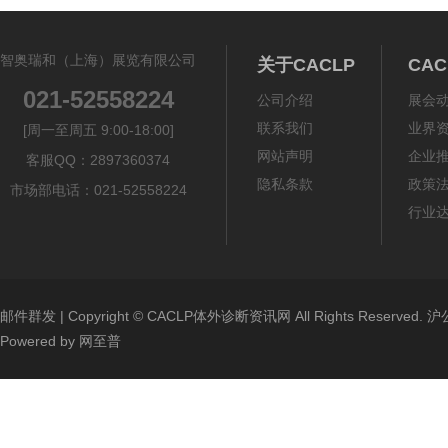
智奥瑞和（上海）展览有限公司
关于CACLP
CA
021-52558224
公司介绍
展会
联系我们
业界
[周一至周五 9:00-18:00]
网站声明
企业
客服QQ：2897360374
隐私条款
政策
市场部电话：021-52558224
行业
邮件群发
| Copyright ©
CACLP体外诊断资讯网
All Rights Reserved.
沪公
Powered by
网至普