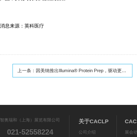
消息来源：英科医疗
上一条：
因美纳推出Illumina® Protein Prep，驱动更深入的蛋白质组学洞察，助力药物发现与开发
智奥瑞和（上海）展览有限公司
关于CACLP
CA
021-52558224
公司介绍
展会