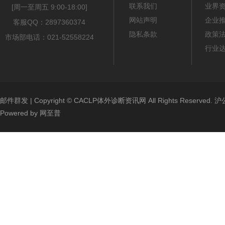
联系我们
业界
[周一至周五 9:00-18:00]
网站声明
企业
客服QQ：2897360374
隐私条款
政策
市场部电话：021-52558224
行业
邮件群发
| Copyright ©
CACLP体外诊断资讯网
All Rights Reserved.
沪公
Powered by
网至普