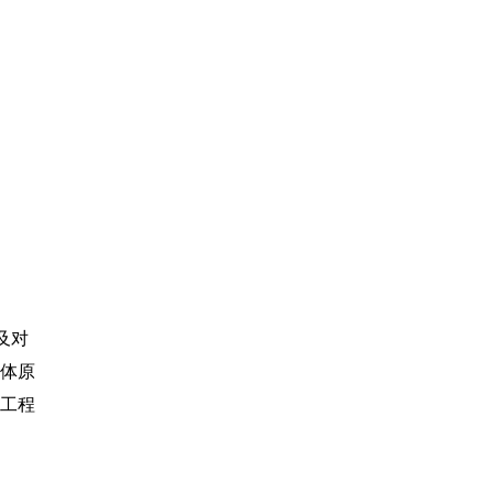
及对
体原
质工程