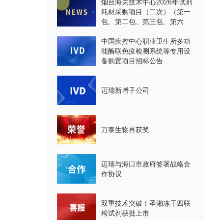
烟台海关技术中心2026年试剂
耗材采购项目（二次）（第一
包、第二包、第三包、第六
包、第七包、第八包）公开招
标公告
中国疾控中心职业卫生所多功
能酶联免疫检测系统等专用设
备购置项目招标公告
迈瑞新增子公司
万泰生物再获奖
迈瑞与海口市政府签署战略合
作协议
双重技术突破！圣湘冻干四联
检试剂获批上市