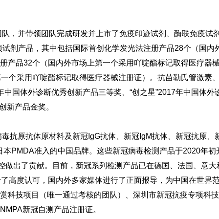
产团队，并带领团队完成研发并上市了免疫印迹试剂、酶联免疫试
0项试剂产品，其中包括国际首创化学发光法注册产品28个（国内
册产品32个（国内外市场上第一个采用吖啶酯标记取得医疗器
第一个采用吖啶酯标记取得医疗器械注册证）。抗苗勒氏管激素
年中国体外诊断优秀创新产品三等奖、“创之星”2017年中国体外
秀创新产品金奖。
毒抗原抗体原材料及新冠IgG抗体、新冠IgM抗体、新冠抗原、
本PMDA准入的中国品牌。这些新冠病毒检测产品于2020年初
防控做出了贡献。目前，新冠系列检测产品已在德国、法国、意大
予了高度认可，国内外多家媒体进行了正面报导，为中国在世界
赏科技项目（唯一通过考核的团队）、深圳市新冠抗疫专项科技
NMPA新冠自测产品注册证。