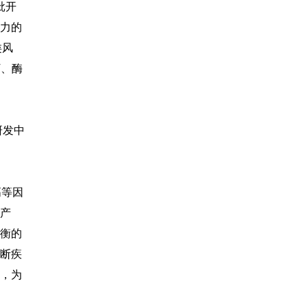
批开
力的
类风
T、酶
研发中
高等因
产
衡的
断疾
，为