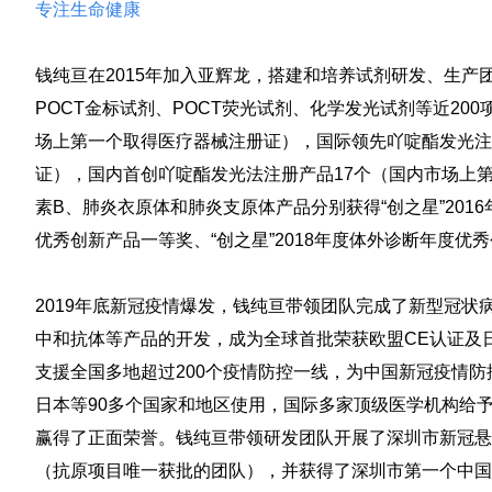
专注生命健康
钱纯亘在2015年加入亚辉龙，搭建和培养试剂研发、生
POCT金标试剂、POCT荧光试剂、化学发光试剂等近20
场上第一个取得医疗器械注册证），国际领先吖啶酯发光注
证），国内首创吖啶酯发光法注册产品17个（国内市场上
素B、肺炎衣原体和肺炎支原体产品分别获得“创之星”2016
优秀创新产品一等奖、“创之星”2018年度体外诊断年度优
2019年底新冠疫情爆发，钱纯亘带领团队完成了新型冠状病
中和抗体等产品的开发，成为全球首批荣获欧盟CE认证及日
支援全国多地超过200个疫情防控一线，为中国新冠疫情
日本等90多个国家和地区使用，国际多家顶级医学机构给
赢得了正面荣誉。钱纯亘带领研发团队开展了深圳市新冠悬
（抗原项目唯一获批的团队），并获得了深圳市第一个中国