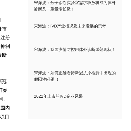
宋海波：分子诊断实验室需求释放将成为体外
诊断又一重量增长级！
剂、
宋海波：IVD产业概况及未来发展的思考
外市
械注册
、抑制
宋海波：我国疫情防控用体外诊断试剂现状！
诊断
宋海波：如何正确看待新冠抗原检测中出现的
假阳性问题 ！
新冠
开始
2022年上市的IVD企业风采
利、
范围内
项目