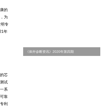
康的
，为
发明专
21年
《体外诊断资讯》2021年第二期
《
的芯
测试
一系
可靠
专利