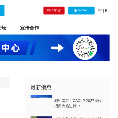
展位申定
服务中心
中
|
En
论坛
宣传合作
最新消息
相约南京｜CACLP 2027展位
招商火热进行中！