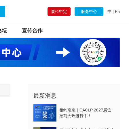
展位申定
服务中心
中
|
En
论坛
宣传合作
最新消息
相约南京｜CACLP 2027展位
招商火热进行中！