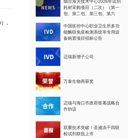
烟台海关技术中心2026年试剂
耗材采购项目（二次）（第一
包、第二包、第三包、第六
包、第七包、第八包）公开招
y
）。
标公告
中国疾控中心职业卫生所多功
能酶联免疫检测系统等专用设
备购置项目招标公告
迈瑞新增子公司
万泰生物再获奖
迈瑞与海口市政府签署战略合
作协议
双重技术突破！圣湘冻干四联
检试剂获批上市