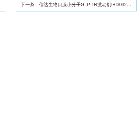
下一条：
信达生物口服小分子GLP-1R激动剂IBI3032的新药临床试验申请（IND）获美国FDA批准